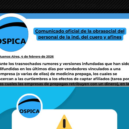
aciones Hospitalarias (Directo FAX):
(011) 7700-3280
|
info@ospica.org
PAÑAS SSS
CENTROS DE ATENCIÓN Y/O COORDINACIÓN DE SERVICIOS
F