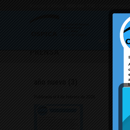
Atención al Afiliado:
0800-666-7742
| Denuncias Intern
INICIO
PMO
CAM
PRENSA
año nuevo (3)
Publicada el 4 de febrero de 2026