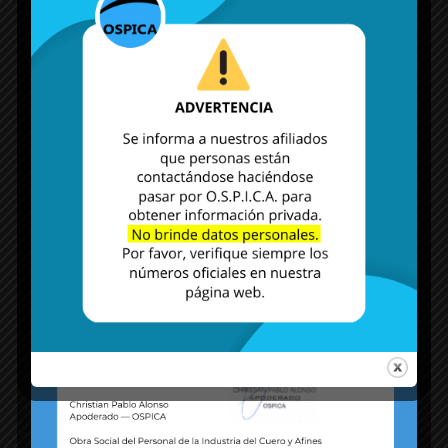
17.00
Mail:
deleglanus@ospica.org.ar