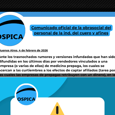
aciones Hospitalarias (Directo FAX):
(011) 7700-3280
|
info@ospica.org
PAÑAS SSS
CENTROS DE ATENCIÓN Y/O COORDINACIÓN DE SERVICIOS
F
OGRAMA DE CRONICIDAD