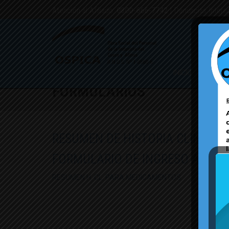
Atención al Afiliado:
0800-666-7742
| Denuncias Intern
INICIO
PMO
CAM
FORMULARIOS
RESUMEN DE HISTORIA CLINICA
FORMULARIO DE INGRESO AL PR
RESUMEN H. CL. PARA MEDICAMENTOS