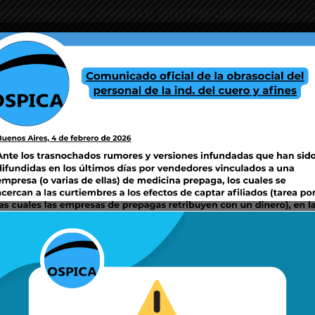
aciones Hospitalarias (Directo FAX):
(011) 7700-3280
|
info@ospica.org
PAÑAS SSS
CENTROS DE ATENCIÓN Y/O COORDINACIÓN DE SERVICIOS
F