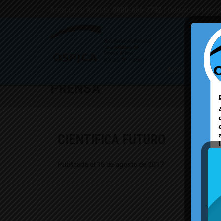
Atención al Afiliado:
0800-666-7742
| Denuncias Intern
INICIO
PMO
CAM
PRENSA
CIENTIFICA FUTURO
Publicada el 16 de agosto de 2017