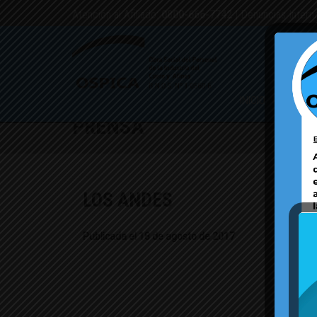
Atención al Afiliado:
0800-666-7742
| Denuncias Intern
INICIO
PMO
CAM
PRENSA
LOS ANDES
Publicada el 18 de agosto de 2017