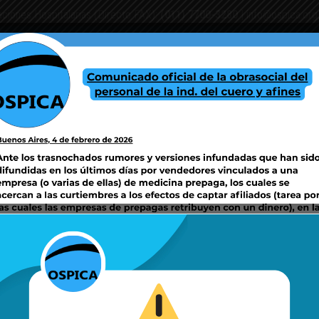
aciones Hospitalarias (Directo FAX):
(011) 7700-3280
|
info@ospica.org
PAÑAS SSS
CENTROS DE ATENCIÓN Y/O COORDINACIÓN DE SERVICIOS
F