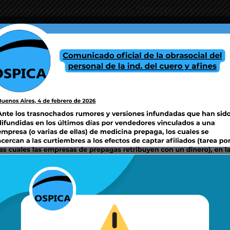
aciones Hospitalarias (Directo FAX):
(011) 7700-3280
|
info@ospica.org
PAÑAS SSS
CENTROS DE ATENCIÓN Y/O COORDINACIÓN DE SERVICIOS
F