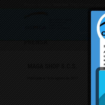
Atención al Afiliado:
0800-666-7742
| Denuncias Intern
INICIO
PMO
CAM
PRENSA
MAGA SHOP S.C.S.
Publicada el 16 de agosto de 2017