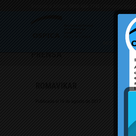
Atención al Afiliado:
0800-666-7742
| Denuncias Intern
INICIO
PMO
CAM
PRENSA
ROMAVIKAR
Publicada el 16 de agosto de 2017