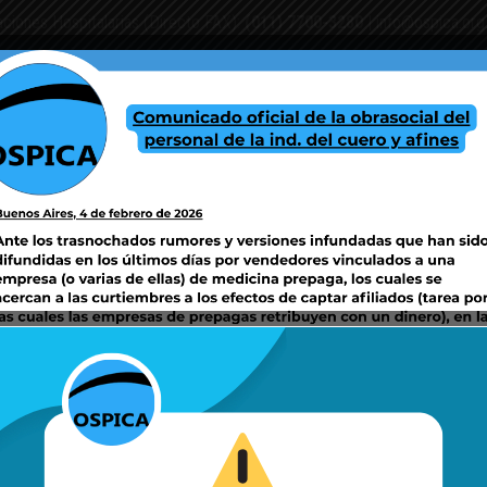
aciones Hospitalarias (Directo FAX):
(011) 7700-3280
|
info@ospica.org
PAÑAS SSS
CENTROS DE ATENCIÓN Y/O COORDINACIÓN DE SERVICIOS
F